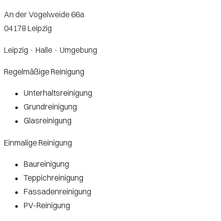
An der Vogelweide 66a
04178 Leipzig
Leipzig · Halle · Umgebung
Regelmäßige Reinigung
Unterhaltsreinigung
Unterhaltsreinigung
Grundreinigung
Grundreinigung
Glasreinigung
Glasreinigung
Einmalige Reinigung
Baureinigung
Baureinigung
Teppichreinigung
Teppichreinigung
Fassadenreinigung
Fassadenreinigung
PV-Reinigung
PV-Reinigung