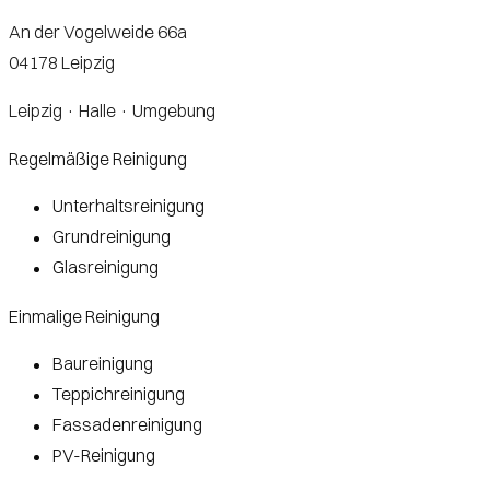
An der Vogelweide 66a
04178 Leipzig
Leipzig · Halle · Umgebung
Regelmäßige Reinigung
Unterhaltsreinigung
Unterhaltsreinigung
Grundreinigung
Grundreinigung
Glasreinigung
Glasreinigung
Einmalige Reinigung
Baureinigung
Baureinigung
Teppichreinigung
Teppichreinigung
Fassadenreinigung
Fassadenreinigung
PV-Reinigung
PV-Reinigung